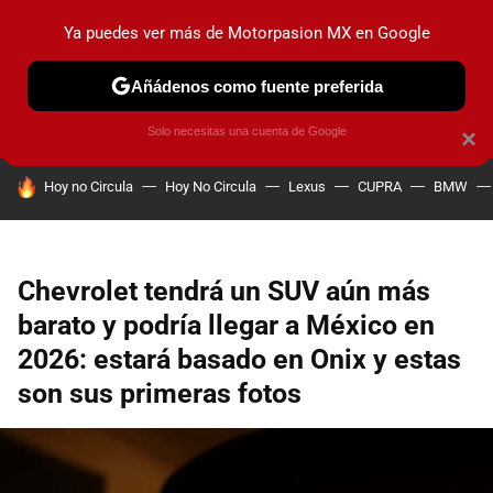
Ya puedes ver más de Motorpasion MX en Google
PRUEBAS
INDUSTRIA
HOY NO CIRCULA
LANZAMIEN
Añádenos como fuente preferida
Solo necesitas una cuenta de Google
×
HOY SE HABLA DE
Hoy no Circula
Hoy No Circula
Lexus
CUPRA
BMW
Chevrolet tendrá un SUV aún más
barato y podría llegar a México en
2026: estará basado en Onix y estas
son sus primeras fotos