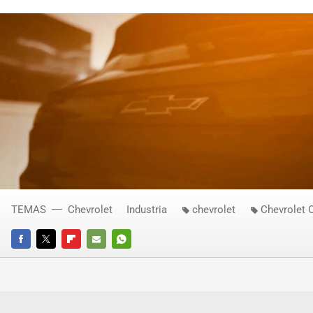
TEMAS
Chevrolet
Industria
chevrolet
Chevrolet 
FACEBOOK
TWITTER
FLIPBOARD
E-
WHATSAPP
MAIL