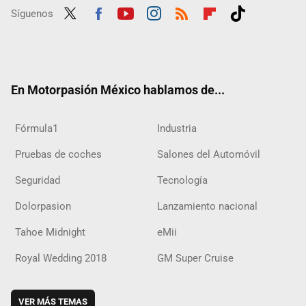
Síguenos
Twit
Fac
Yout
Inst
RSS
Flip
Tikt
ter
ebo
ube
agra
boar
ok
ok
m
d
En Motorpasión México hablamos de...
Fórmula1
Industria
Pruebas de coches
Salones del Automóvil
Seguridad
Tecnología
Dolorpasion
Lanzamiento nacional
Tahoe Midnight
eMii
Royal Wedding 2018
GM Super Cruise
VER MÁS TEMAS