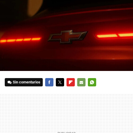
Sin comentarios
FACEBOOK
TWITTER
FLIPBOARD
E-
WHATSAPP
MAIL