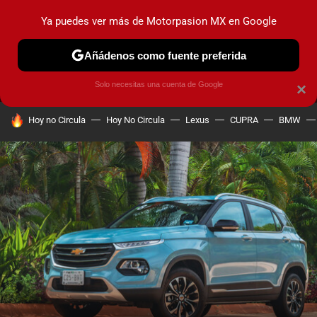
Ya puedes ver más de Motorpasion MX en Google
MENÚ
NUEVO
Añádenos como fuente preferida
PRUEBAS
INDUSTRIA
HOY NO CIRCULA
LANZAMIEN
Solo necesitas una cuenta de Google
×
HOY SE HABLA DE
Hoy no Circula
Hoy No Circula
Lexus
CUPRA
BMW