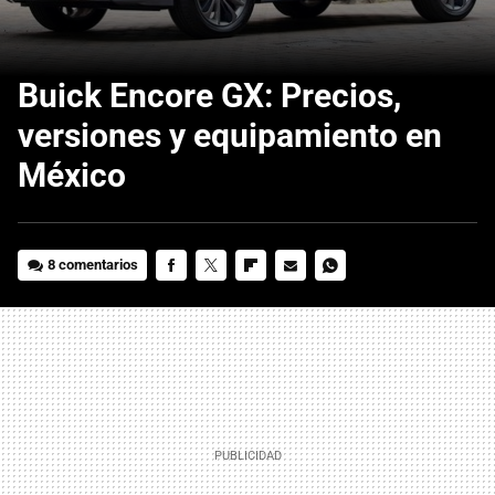
Buick Encore GX: Precios,
versiones y equipamiento en
México
8 comentarios
FACEBOOK
TWITTER
FLIPBOARD
E-
WHATSAPP
MAIL