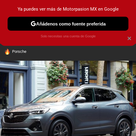
Ya puedes ver más de Motorpasion MX en Google
PRUEBAS
INDUSTRIA
HOY NO CIRCULA
LANZAMIEN
Añádenos como fuente preferida
Solo necesitas una cuenta de Google
×
HOY SE HABLA DE
Porsche