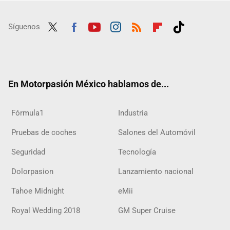
Síguenos
Twit
Fac
Yout
Inst
RSS
Flip
Tikt
ter
ebo
ube
agra
boar
ok
ok
m
d
En Motorpasión México hablamos de...
Fórmula1
Industria
Pruebas de coches
Salones del Automóvil
Seguridad
Tecnología
Dolorpasion
Lanzamiento nacional
Tahoe Midnight
eMii
Royal Wedding 2018
GM Super Cruise