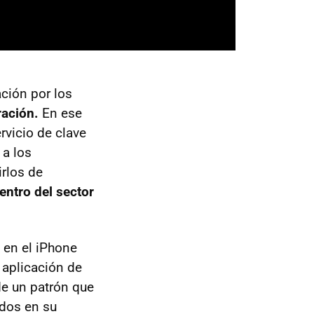
ción por los
ración.
En ese
rvicio de clave
 a los
rlos de
entro del sector
l en el iPhone
a aplicación de
 de un patrón que
ados en su