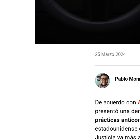
25 Marzo 2024
Pablo Mon
De acuerdo con
A
presentó una d
prácticas antico
estadounidense d
Justicia va más a