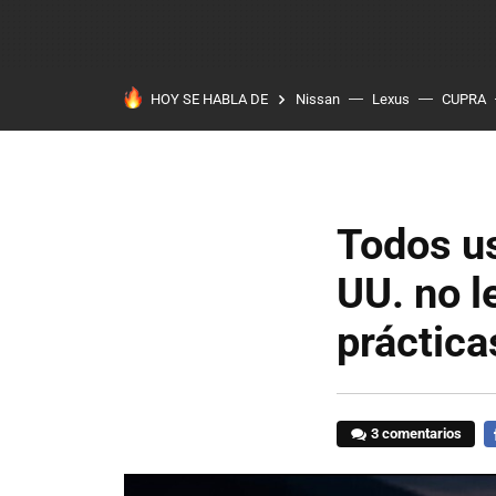
HOY SE HABLA DE
Nissan
Lexus
CUPRA
Todos us
UU. no l
práctic
3 comentarios
F