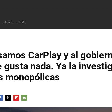
Ford
SEAT
amos CarPlay y al gobiern
e gusta nada. Ya la investi
as monopólicas
ACEBOOK
TWITTER
FLIPBOARD
E-
MAIL