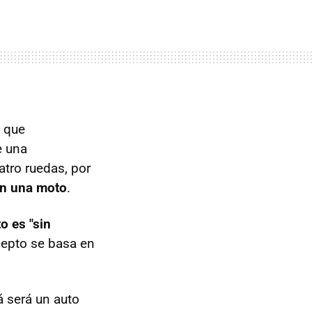
o que
e una
atro ruedas, por
on una moto
.
to es "sin
cepto se basa en
 será un auto