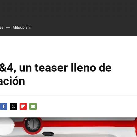
es
Mitsubishi
4, un teaser lleno de
ación
FACEBOOK
TWITTER
FLIPBOARD
E-
MAIL