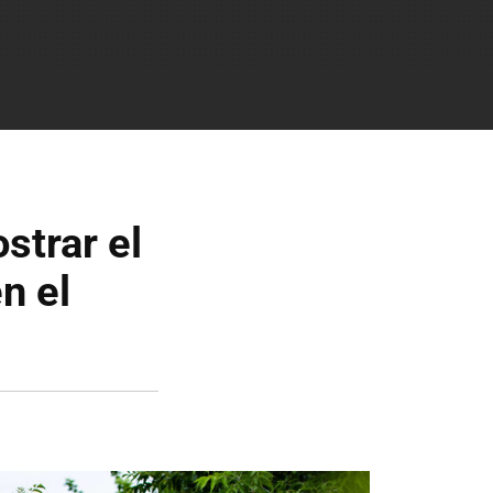
strar el
n el