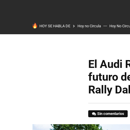
HOY SE HABLA DE
Hoy no Circula
Hoy No Circ
El Audi 
futuro d
Rally Da
Sin comentarios