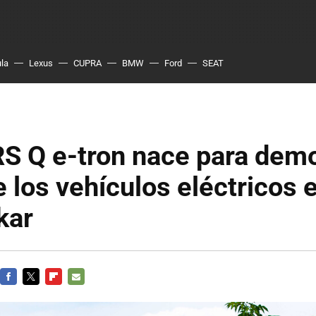
ula
Lexus
CUPRA
BMW
Ford
SEAT
RS Q e-tron nace para demo
e los vehículos eléctricos e
kar
FACEBOOK
TWITTER
FLIPBOARD
E-
MAIL