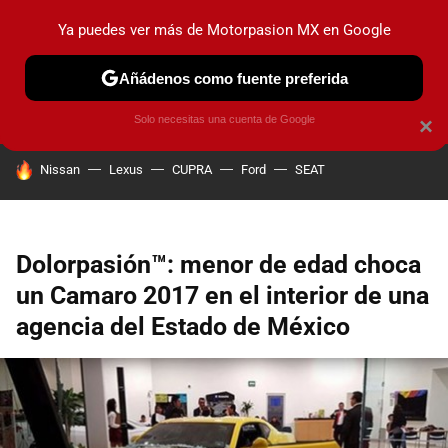
Ya puedes ver más de Motorpasion MX en Google
PRUEBAS
INDUSTRIA
HOY NO CIRCULA
LANZAMIEN
Añádenos como fuente preferida
Solo necesitas una cuenta de Google
×
HOY SE HABLA DE
Nissan
Lexus
CUPRA
Ford
SEAT
Dolorpasión™: menor de edad choca
un Camaro 2017 en el interior de una
agencia del Estado de México