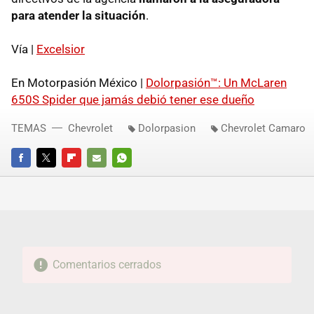
para atender la situación
.
Vía |
Excelsior
En Motorpasión México |
Dolorpasión™: Un McLaren
650S Spider que jamás debió tener ese dueño
TEMAS
Chevrolet
Dolorpasion
Chevrolet Camaro
FACEBOOK
TWITTER
FLIPBOARD
E-
WHATSAPP
MAIL
Comentarios cerrados