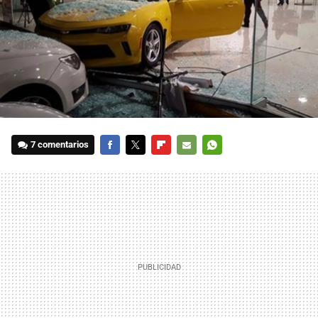
7 comentarios
FACEBOOK
TWITTER
FLIPBOARD
E-
WHATSAPP
MAIL