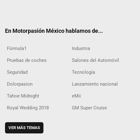
Twit
Fac
Yout
Inst
RSS
Flip
Tikt
ter
ebo
ube
agra
boar
ok
ok
m
d
En Motorpasión México hablamos de...
Fórmula1
Industria
Pruebas de coches
Salones del Automóvil
Seguridad
Tecnología
Dolorpasion
Lanzamiento nacional
Tahoe Midnight
eMii
Royal Wedding 2018
GM Super Cruise
VER MÁS TEMAS