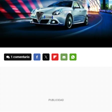
1 comentario
FACEBOOK
TWITTER
FLIPBOARD
E-
WHATSAPP
MAIL