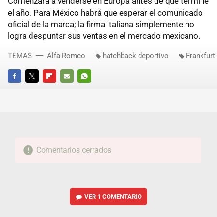
Comenzará a venderse en Europa antes de que termine
el año. Para México habrá que esperar el comunicado
oficial de la marca; la firma italiana simplemente no
logra despuntar sus ventas en el mercado mexicano.
TEMAS
Alfa Romeo
hatchback deportivo
Frankfurt
FACEBOOK
TWITTER
FLIPBOARD
E-
WHATSAPP
MAIL
Comentarios cerrados
VER
1 COMENTARIO