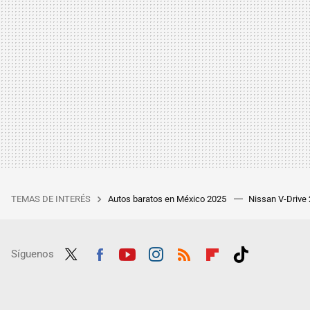
TEMAS DE INTERÉS
Autos baratos en México 2025
Nissan V-Drive
Síguenos
Twit
Fac
Yout
Inst
RSS
Flip
Tikt
ter
ebo
ube
agra
boar
ok