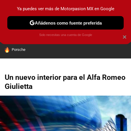
Ya puedes ver más de Motorpasion MX en Google
PRUEBAS
INDUSTRIA
HOY NO CIRCULA
LANZAMIEN
Añádenos como fuente preferida
Solo necesitas una cuenta de Google
×
HOY SE HABLA DE
Porsche
Un nuevo interior para el Alfa Romeo
Giulietta