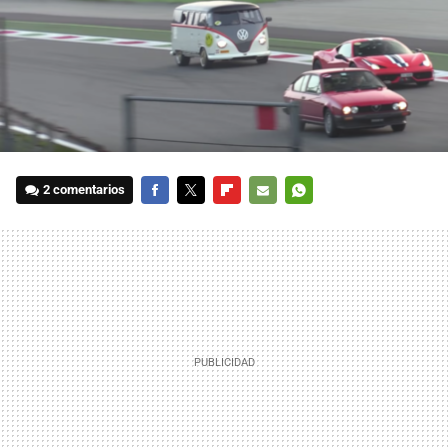
2 comentarios
FACEBOOK
TWITTER
FLIPBOARD
E-
WHATSAPP
MAIL