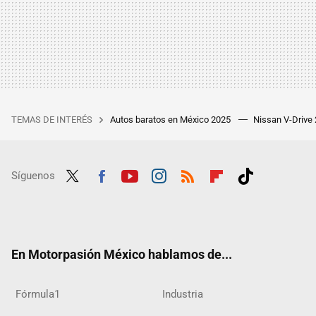
TEMAS DE INTERÉS
Autos baratos en México 2025
Nissan V-Drive
Síguenos
Twit
Fac
Yout
Inst
RSS
Flip
Tikt
ter
ebo
ube
agra
boar
ok
ok
m
d
En Motorpasión México hablamos de...
Fórmula1
Industria