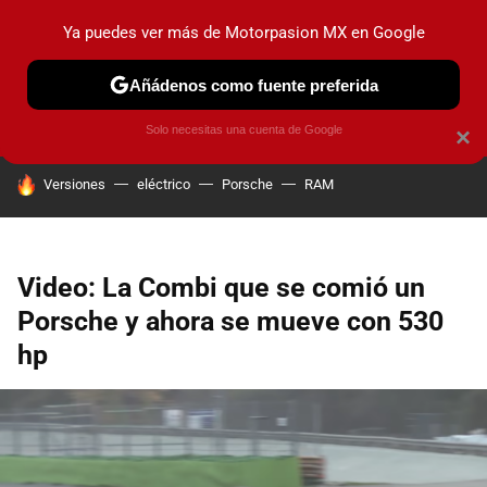
Ya puedes ver más de Motorpasion MX en Google
PRUEBAS
INDUSTRIA
HOY NO CIRCULA
LANZAMIEN
Añádenos como fuente preferida
Solo necesitas una cuenta de Google
×
HOY SE HABLA DE
Versiones
eléctrico
Porsche
RAM
Video: La Combi que se comió un
Porsche y ahora se mueve con 530
hp