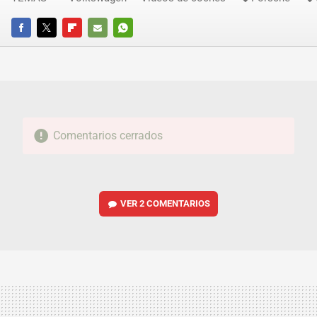
FACEBOOK
TWITTER
FLIPBOARD
E-
WHATSAPP
MAIL
Comentarios cerrados
VER
2 COMENTARIOS