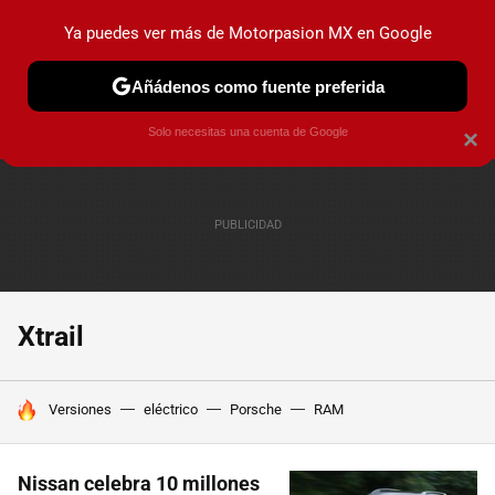
Ya puedes ver más de Motorpasion MX en Google
PRUEBAS
INDUSTRIA
HOY NO CIRCULA
LANZAMIEN
Añádenos como fuente preferida
Solo necesitas una cuenta de Google
×
Xtrail
HOY SE HABLA DE
Versiones
eléctrico
Porsche
RAM
Nissan celebra 10 millones