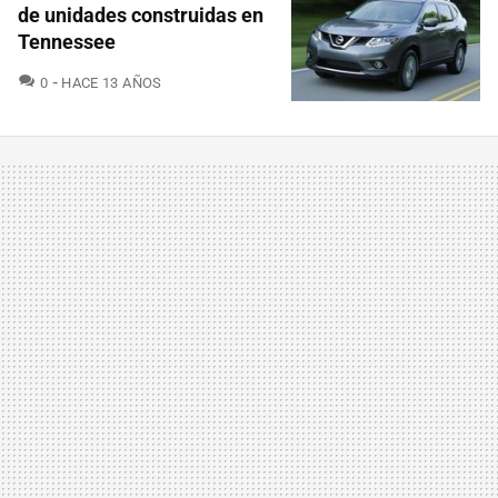
de unidades construidas en
Tennessee
COMENTARIOS
0
HACE 13 AÑOS