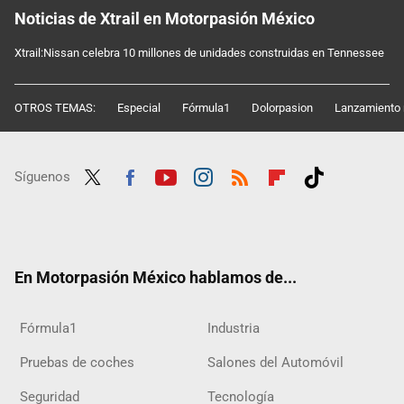
Noticias de Xtrail en Motorpasión México
Xtrail:Nissan celebra 10 millones de unidades construidas en Tennessee
OTROS TEMAS:
Especial
Fórmula1
Dolorpasion
Lanzamiento 
Síguenos
Twit
Fac
Yout
Inst
RSS
Flip
Tikt
ter
ebo
ube
agra
boar
ok
ok
m
d
En Motorpasión México hablamos de...
Fórmula1
Industria
Pruebas de coches
Salones del Automóvil
Seguridad
Tecnología