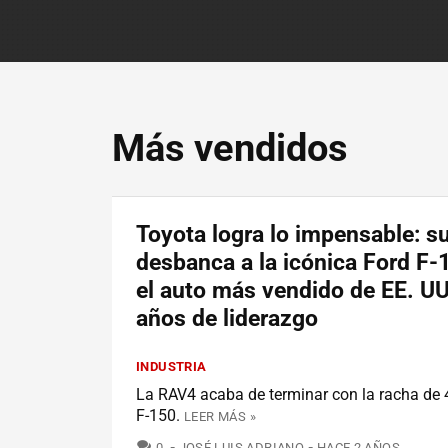
Más vendidos
Toyota logra lo impensable: 
desbanca a la icónica Ford F
el auto más vendido de EE. UU
años de liderazgo
INDUSTRIA
La RAV4 acaba de terminar con la racha de 
F-150.
LEER MÁS »
COMENTARIOS
0
JOSÉ LUIS ADRIANO
HACE 2 AÑOS