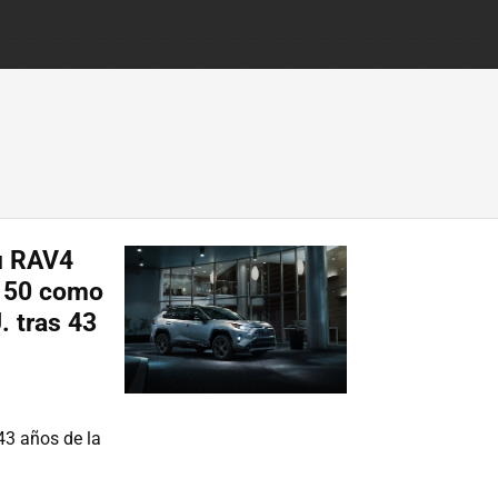
su RAV4
-150 como
. tras 43
43 años de la