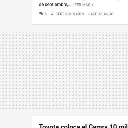
de septiembre,...
LEER MÁS »
COMENTARIOS
6
ALBERTO MINARDI
HACE 13 AÑOS
Toyota coloca el Camry 10 mil