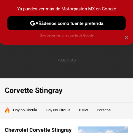
Ya puedes ver más de Motorpasion MX en Google
PRUEBAS
INDUSTRIA
HOY NO CIRCULA
LANZAMIEN
Añádenos como fuente preferida
Solo necesitas una cuenta de Google
×
Corvette Stingray
HOY SE HABLA DE
Hoy no Circula
Hoy No Circula
BMW
Porsche
Chevrolet Corvette Stingray