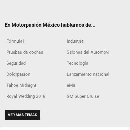
Twit
Fac
Yout
Inst
RSS
Flip
Tikt
ter
ebo
ube
agra
boar
ok
ok
m
d
En Motorpasión México hablamos de...
Fórmula1
Industria
Pruebas de coches
Salones del Automóvil
Seguridad
Tecnología
Dolorpasion
Lanzamiento nacional
Tahoe Midnight
eMii
Royal Wedding 2018
GM Super Cruise
VER MÁS TEMAS