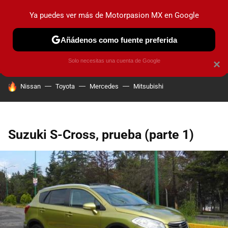
Ya puedes ver más de Motorpasion MX en Google
PRUEBAS
INDUSTRIA
HOY NO CIRCULA
LANZAMIEN
Añádenos como fuente preferida
Solo necesitas una cuenta de Google
×
HOY SE HABLA DE
Nissan
Toyota
Mercedes
Mitsubishi
Suzuki S-Cross, prueba (parte 1)