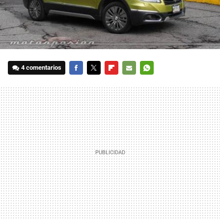
4 comentarios
FACEBOOK
TWITTER
FLIPBOARD
E-
WHATSAPP
MAIL