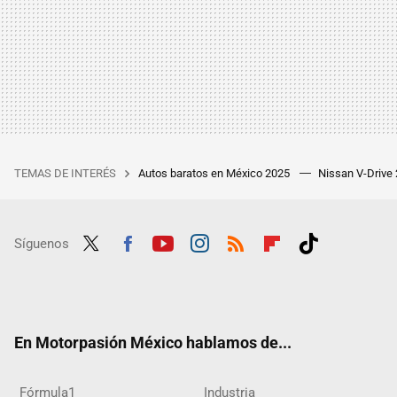
TEMAS DE INTERÉS
Autos baratos en México 2025
Nissan V-Drive
Síguenos
Twit
Fac
Yout
Inst
RSS
Flip
Tikt
ter
ebo
ube
agra
boar
ok
ok
m
d
En Motorpasión México hablamos de...
Fórmula1
Industria