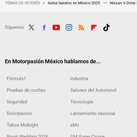
TEMAS DE INTERÉS
Autos baratos en México 2025
Nissan V-Drive
Síguenos
Twit
Fac
Yout
Inst
RSS
Flip
Tikt
ter
ebo
ube
agra
boar
ok
ok
m
d
En Motorpasión México hablamos de...
Fórmula1
Industria
Pruebas de coches
Salones del Automóvil
Seguridad
Tecnología
Dolorpasion
Lanzamiento nacional
Tahoe Midnight
eMii
Royal Wedding 2018
GM Super Cruise