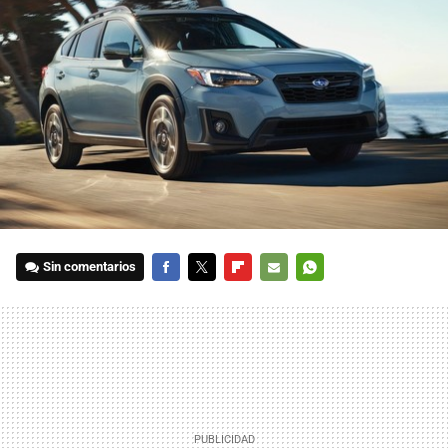
Sin comentarios
FACEBOOK
TWITTER
FLIPBOARD
E-
WHATSAPP
MAIL