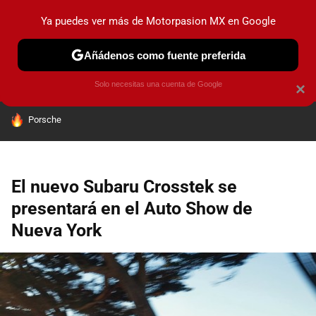
Ya puedes ver más de Motorpasion MX en Google
PRUEBAS
INDUSTRIA
HOY NO CIRCULA
LANZAMIEN
Añádenos como fuente preferida
Solo necesitas una cuenta de Google
×
HOY SE HABLA DE
Porsche
El nuevo Subaru Crosstek se
presentará en el Auto Show de
Nueva York