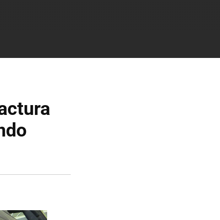
actura
ndo