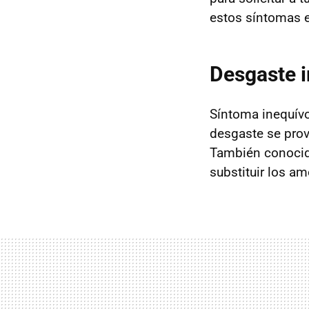
estos síntomas e
Desgaste ir
Síntoma inequívo
desgaste se provo
También conoc
substituir los a