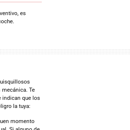
ventivo, es
coche.
quisquillosos
n mecánica. Te
 indican que los
igro la tuya:
s buen momento
ual. Si alguno de