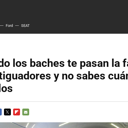
Ford
SEAT
o los baches te pasan la f
tiguadores y no sabes cuá
los
CEBOOK
TWITTER
FLIPBOARD
E-
MAIL