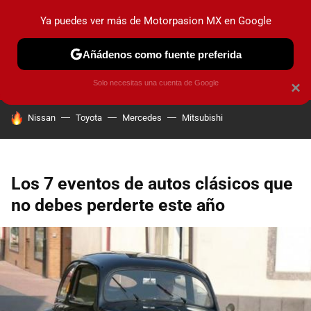
Ya puedes ver más de Motorpasion MX en Google
PRUEBAS
INDUSTRIA
HOY NO CIRCULA
LANZAMIEN
Añádenos como fuente preferida
Solo necesitas una cuenta de Google
×
HOY SE HABLA DE
Nissan
Toyota
Mercedes
Mitsubishi
Los 7 eventos de autos clásicos que
no debes perderte este año