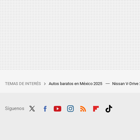
TEMAS DE INTERÉS
Autos baratos en México 2025
Nissan V-Drive
Síguenos
Twit
Fac
Yout
Inst
RSS
Flip
Tikt
ter
ebo
ube
agra
boar
ok
ok
m
d