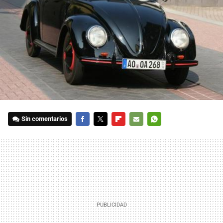
Sin comentarios
FACEBOOK
TWITTER
FLIPBOARD
E-
WHATSAPP
MAIL