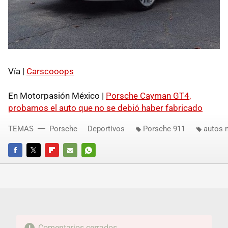
Vía |
Carscooops
En Motorpasión México |
Porsche Cayman GT4,
probamos el auto que no se debió haber fabricado
TEMAS
Porsche
Deportivos
Porsche 911
autos 
FACEBOOK
TWITTER
FLIPBOARD
E-
WHATSAPP
MAIL
Comentarios cerrados