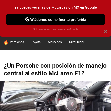
Ya puedes ver más de Motorpasion MX en Google
PRUEBAS
INDUSTRIA
HOY NO CIRCULA
LANZAMIEN
Añádenos como fuente preferida
Solo necesitas una cuenta de Google
×
HOY SE HABLA DE
Versiones
Toyota
Mercedes
Mitsubishi
¿Un Porsche con posición de manejo
central al estilo McLaren F1?