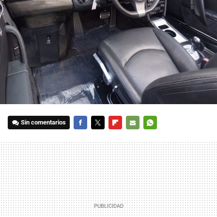
Sin comentarios
FACEBOOK
TWITTER
FLIPBOARD
E-
WHATSAPP
MAIL