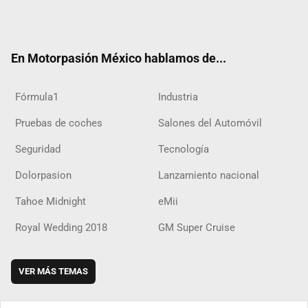
Twit
Fac
Yout
Inst
RSS
Flip
Tikt
ter
ebo
ube
agra
boar
ok
ok
m
d
En Motorpasión México hablamos de...
Fórmula1
Industria
Pruebas de coches
Salones del Automóvil
Seguridad
Tecnología
Dolorpasion
Lanzamiento nacional
Tahoe Midnight
eMii
Royal Wedding 2018
GM Super Cruise
VER MÁS TEMAS