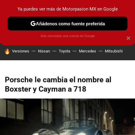
Ya puedes ver más de Motorpasion MX en Google
PRUEBAS
INDUSTRIA
HOY NO CIRCULA
LANZAMIEN
Añádenos como fuente preferida
Solo necesitas una cuenta de Google
×
HOY SE HABLA DE
Versiones
Nissan
Toyota
Mercedes
Mitsubishi
Porsche le cambia el nombre al
Boxster y Cayman a 718