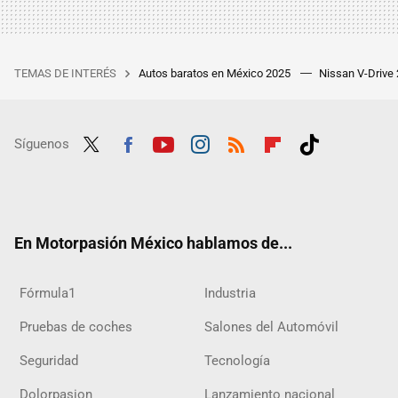
TEMAS DE INTERÉS
Autos baratos en México 2025
Nissan V-Drive
Síguenos
Twit
Fac
Yout
Inst
RSS
Flip
Tikt
ter
ebo
ube
agra
boar
ok
ok
m
d
En Motorpasión México hablamos de...
Fórmula1
Industria
Pruebas de coches
Salones del Automóvil
Seguridad
Tecnología
Dolorpasion
Lanzamiento nacional