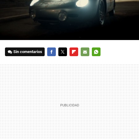
Sin comentarios
FACEBOOK
TWITTER
FLIPBOARD
E-
WHATSAPP
MAIL