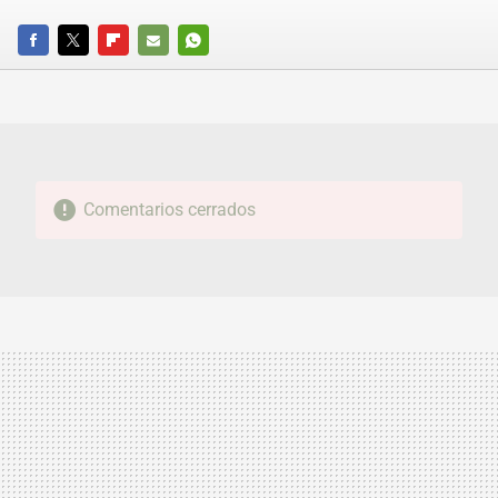
FACEBOOK
TWITTER
FLIPBOARD
E-
WHATSAPP
MAIL
Comentarios cerrados