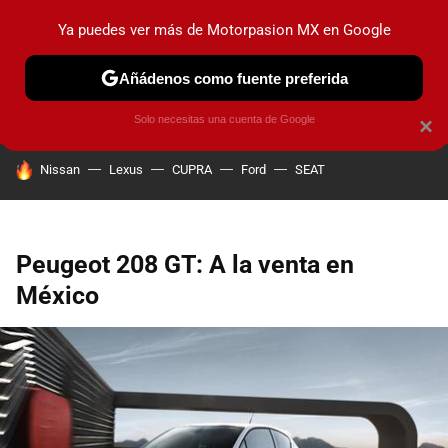
Ya puedes ver más de Motorpasion MX en Google
PRUEBAS
INDUSTRIA
HOY NO CIRCULA
LANZAMIEN
Añádenos como fuente preferida
Solo necesitas una cuenta de Google
×
HOY SE HABLA DE
Nissan
Lexus
CUPRA
Ford
SEAT
Peugeot 208 GT: A la venta en
México