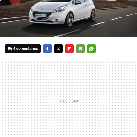
4 comentarios
FACEBOOK
TWITTER
FLIPBOARD
E-
WHATSAPP
MAIL