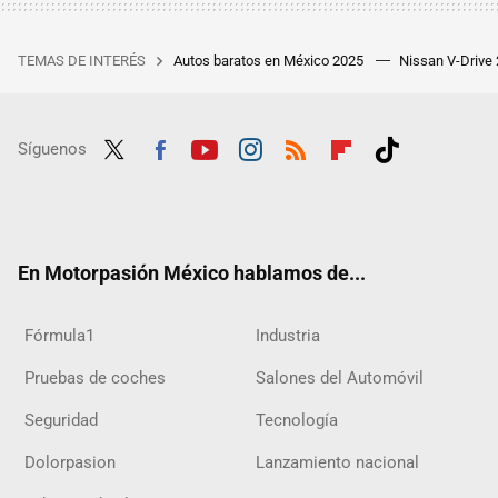
TEMAS DE INTERÉS
Autos baratos en México 2025
Nissan V-Drive
Síguenos
Twit
Fac
Yout
Inst
RSS
Flip
Tikt
ter
ebo
ube
agra
boar
ok
ok
m
d
En Motorpasión México hablamos de...
Fórmula1
Industria
Pruebas de coches
Salones del Automóvil
Seguridad
Tecnología
Dolorpasion
Lanzamiento nacional