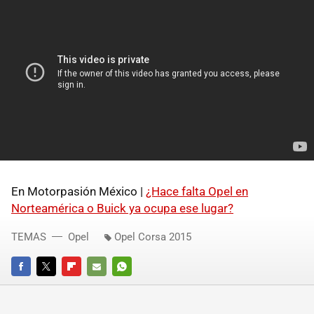
En Motorpasión México |
¿Hace falta Opel en
Norteamérica o Buick ya ocupa ese lugar?
TEMAS
Opel
Opel Corsa 2015
FACEBOOK
TWITTER
FLIPBOARD
E-
WHATSAPP
MAIL