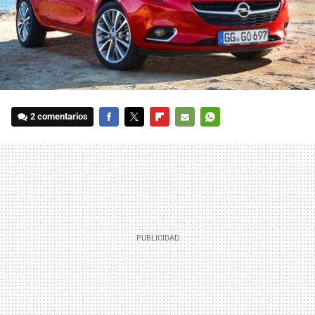
2 comentarios
FACEBOOK
TWITTER
FLIPBOARD
E-
WHATSAPP
MAIL