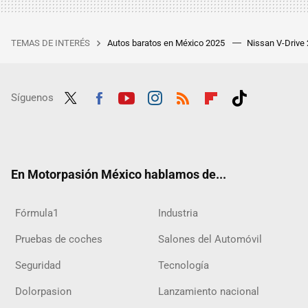
TEMAS DE INTERÉS
Autos baratos en México 2025
Nissan V-Drive
Síguenos
Twit
Fac
Yout
Inst
RSS
Flip
Tikt
ter
ebo
ube
agra
boar
ok
ok
m
d
En Motorpasión México hablamos de...
Fórmula1
Industria
Pruebas de coches
Salones del Automóvil
Seguridad
Tecnología
Dolorpasion
Lanzamiento nacional