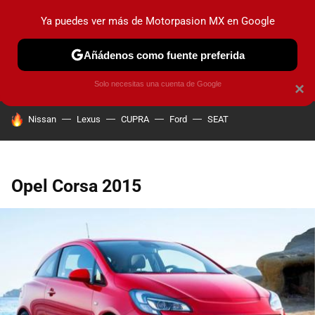
Ya puedes ver más de Motorpasion MX en Google
PRUEBAS
INDUSTRIA
HOY NO CIRCULA
LANZAMIEN
Añádenos como fuente preferida
Solo necesitas una cuenta de Google
×
HOY SE HABLA DE
Nissan
Lexus
CUPRA
Ford
SEAT
Opel Corsa 2015