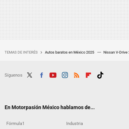
TEMAS DE INTERÉS
Autos baratos en México 2025
Nissan V-Drive
Síguenos
Twit
Fac
Yout
Inst
RSS
Flip
Tikt
ter
ebo
ube
agra
boar
ok
ok
m
d
En Motorpasión México hablamos de...
Fórmula1
Industria