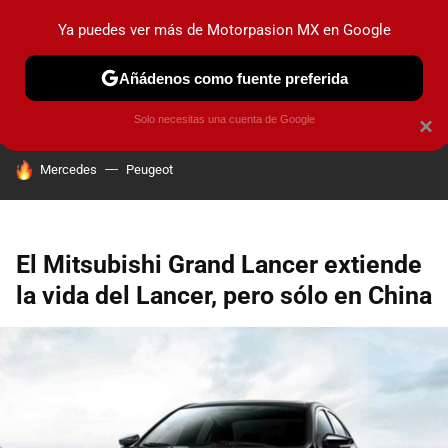
Ya puedes ver más de Motorpasion MX en Google
PRUEBAS
INDUSTRIA
HOY NO CIRCULA
LANZAMIEN
Añádenos como fuente preferida
Solo necesitas una cuenta de Google
×
HOY SE HABLA DE
Mercedes
Peugeot
El Mitsubishi Grand Lancer extiende
la vida del Lancer, pero sólo en China