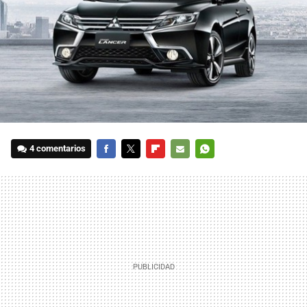
4 comentarios
FACEBOOK
TWITTER
FLIPBOARD
E-
WHATSAPP
MAIL