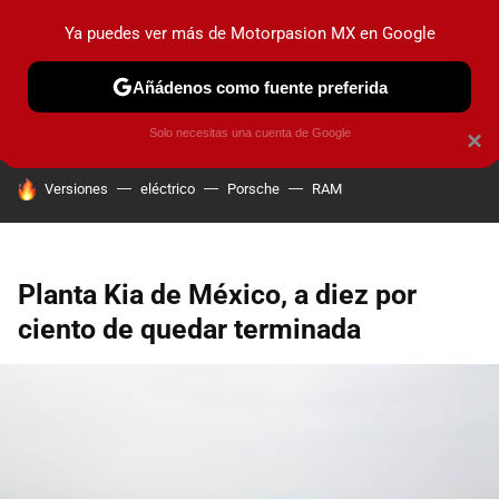
Ya puedes ver más de Motorpasion MX en Google
PRUEBAS
INDUSTRIA
HOY NO CIRCULA
LANZAMIEN
Añádenos como fuente preferida
Solo necesitas una cuenta de Google
×
HOY SE HABLA DE
Versiones
eléctrico
Porsche
RAM
Planta Kia de México, a diez por
ciento de quedar terminada