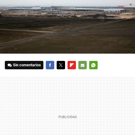
Sin comentarios
FACEBOOK
TWITTER
FLIPBOARD
E-
WHATSAPP
MAIL