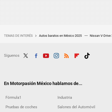
TEMAS DE INTERÉS
Autos baratos en México 2025
Nissan V-Drive
Síguenos
Twit
Fac
Yout
Inst
RSS
Flip
Tikt
ter
ebo
ube
agra
boar
ok
ok
m
d
En Motorpasión México hablamos de...
Fórmula1
Industria
Pruebas de coches
Salones del Automóvil