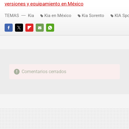
versiones y equipamiento en México
TEMAS
Kia
Kia en México
Kia Sorento
KIA Sp
FACEBOOK
TWITTER
FLIPBOARD
E-
WHATSAPP
MAIL
Comentarios cerrados