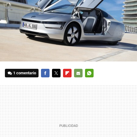
1 comentario
FACEBOOK
TWITTER
FLIPBOARD
E-
WHATSAPP
MAIL