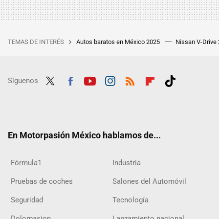
TEMAS DE INTERÉS
Autos baratos en México 2025
Nissan V-Drive
Síguenos
Twit
Fac
Yout
Inst
RSS
Flip
Tikt
ter
ebo
ube
agra
boar
ok
ok
m
d
En Motorpasión México hablamos de...
Fórmula1
Industria
Pruebas de coches
Salones del Automóvil
Seguridad
Tecnología
Dolorpasion
Lanzamiento nacional