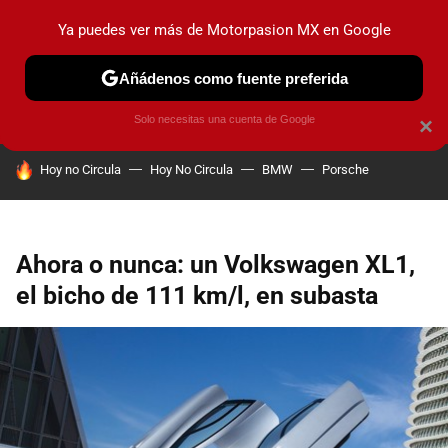
Ya puedes ver más de Motorpasion MX en Google
PRUEBAS
INDUSTRIA
HOY NO CIRCULA
LANZAMIEN
Añádenos como fuente preferida
Solo necesitas una cuenta de Google
×
HOY SE HABLA DE
Hoy no Circula
Hoy No Circula
BMW
Porsche
Ahora o nunca: un Volkswagen XL1,
el bicho de 111 km/l, en subasta