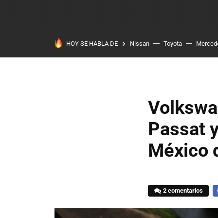
HOY SE HABLA DE
Nissan
Toyota
Merced
Volkswag
Passat y
México d
2 comentarios
F