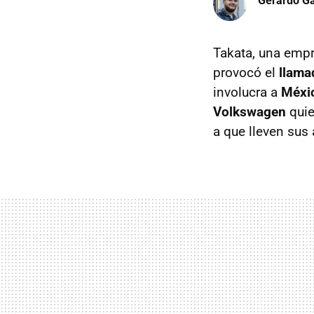
Gerardo Ga
Takata, una empr
provocó el
llama
involucra a
Méxi
Volkswagen
quie
a que lleven sus 