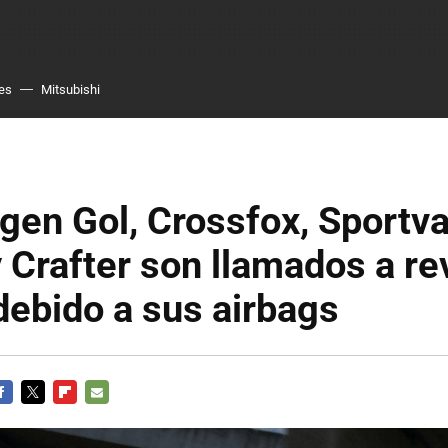
es
Mitsubishi
en Gol, Crossfox, Sportva
 Crafter son llamados a re
ebido a sus airbags
ACEBOOK
TWITTER
FLIPBOARD
E-
MAIL