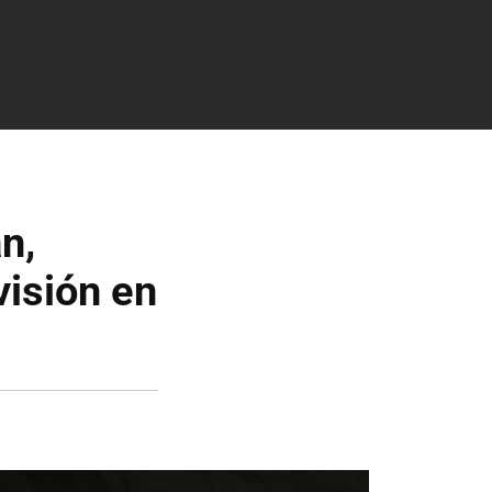
n,
visión en