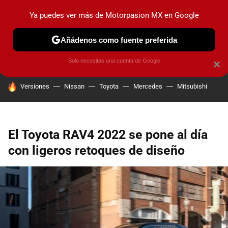
Ya puedes ver más de Motorpasion MX en Google
PRUEBAS
INDUSTRIA
HOY NO CIRCULA
LANZAMIEN
Añádenos como fuente preferida
Solo necesitas una cuenta de Google
×
HOY SE HABLA DE
Versiones
Nissan
Toyota
Mercedes
Mitsubishi
El Toyota RAV4 2022 se pone al día
con ligeros retoques de diseño