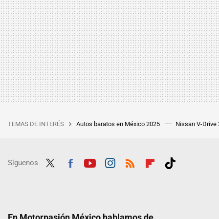
TEMAS DE INTERÉS
Autos baratos en México 2025
Nissan V-Drive
Síguenos
Twit
Fac
Yout
Inst
RSS
Flip
Tikt
ter
ebo
ube
agra
boar
ok
ok
m
d
En Motorpasión México hablamos de...