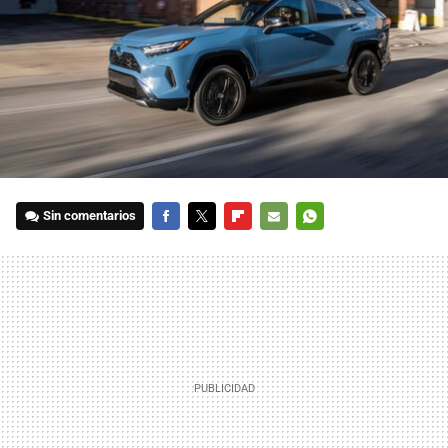
Sin comentarios
FACEBOOK
TWITTER
FLIPBOARD
E-
WHATSAPP
MAIL