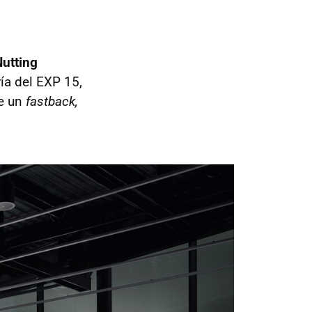
utting
ía del EXP 15,
de un
fastback,