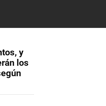
ntos, y
erán los
según