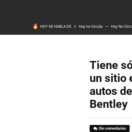
HOY SE HABLA DE
Hoy no Circula
Hoy No Circ
Tiene só
un sitio
autos de
Bentley
Sin comentarios