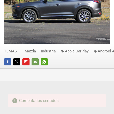
TEMAS
Mazda
Industria
Apple CarPlay
Android 
FACEBOOK
TWITTER
FLIPBOARD
E-
WHATSAPP
MAIL
Comentarios cerrados