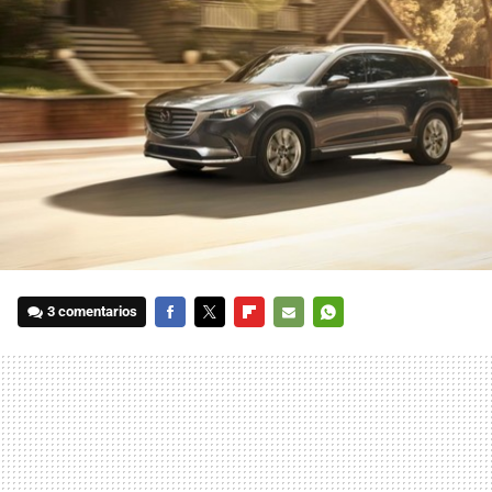
3 comentarios
FACEBOOK
TWITTER
FLIPBOARD
E-
WHATSAPP
MAIL