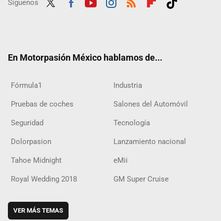
Síguenos
Twit
Fac
Yout
Inst
RSS
Flip
Tikt
ter
ebo
ube
agra
boar
ok
ok
m
d
En Motorpasión México hablamos de...
Fórmula1
Industria
Pruebas de coches
Salones del Automóvil
Seguridad
Tecnología
Dolorpasion
Lanzamiento nacional
Tahoe Midnight
eMii
Royal Wedding 2018
GM Super Cruise
VER MÁS TEMAS