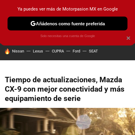
Ya puedes ver más de Motorpasion MX en Google
PRUEBAS
INDUSTRIA
HOY NO CIRCULA
LANZAMIEN
Añádenos como fuente preferida
Solo necesitas una cuenta de Google
×
HOY SE HABLA DE
Nissan
Lexus
CUPRA
Ford
SEAT
Tiempo de actualizaciones, Mazda
CX-9 con mejor conectividad y más
equipamiento de serie