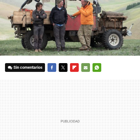
Sin comentarios
FACEBOOK
TWITTER
FLIPBOARD
E-
WHATSAPP
MAIL