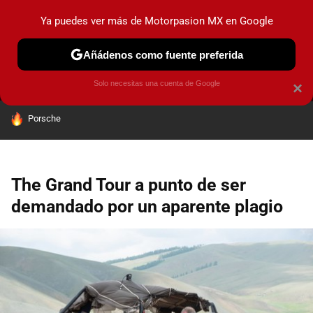
Ya puedes ver más de Motorpasion MX en Google
MENÚ
NUEVO
Añádenos como fuente preferida
PRUEBAS
INDUSTRIA
HOY NO CIRCULA
LANZAMIEN
Solo necesitas una cuenta de Google
×
HOY SE HABLA DE
Porsche
The Grand Tour a punto de ser
demandado por un aparente plagio