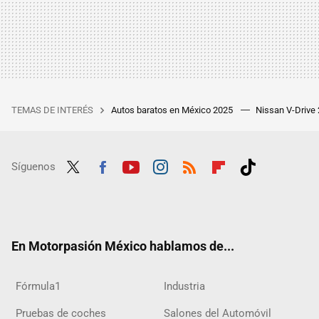
TEMAS DE INTERÉS
Autos baratos en México 2025
Nissan V-Drive
Síguenos
Twit
Fac
Yout
Inst
RSS
Flip
Tikt
ter
ebo
ube
agra
boar
ok
ok
m
d
En Motorpasión México hablamos de...
Fórmula1
Industria
Pruebas de coches
Salones del Automóvil