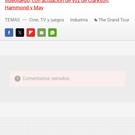
videojuego, con actuación de voz de Clarkson,
Hammond y May
TEMAS
Cine, TV y juegos
Industria
The Grand Tour
FACEBOOK
TWITTER
FLIPBOARD
E-
WHATSAPP
MAIL
Comentarios cerrados