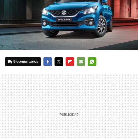
5 comentarios
FACEBOOK
TWITTER
FLIPBOARD
E-
WHATSAPP
MAIL