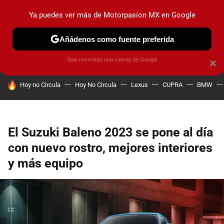
Ya puedes ver más de Motorpasion MX en Google
PRUEBAS
INDUSTRIA
HOY NO CIRCULA
LANZAMIEN
Añádenos como fuente preferida
Solo necesitas una cuenta de Google
×
HOY SE HABLA DE
Hoy no Circula
Hoy No Circula
Lexus
CUPRA
BMW
El Suzuki Baleno 2023 se pone al día
con nuevo rostro, mejores interiores
y más equipo