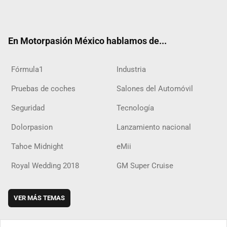
ter
ebo
ube
agra
boar
ok
ok
m
d
En Motorpasión México hablamos de...
Fórmula1
Industria
Pruebas de coches
Salones del Automóvil
Seguridad
Tecnología
Dolorpasion
Lanzamiento nacional
Tahoe Midnight
eMii
Royal Wedding 2018
GM Super Cruise
VER MÁS TEMAS