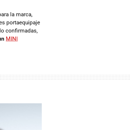
ara la marca,
es portaequipaje
do confirmadas,
un
MINI