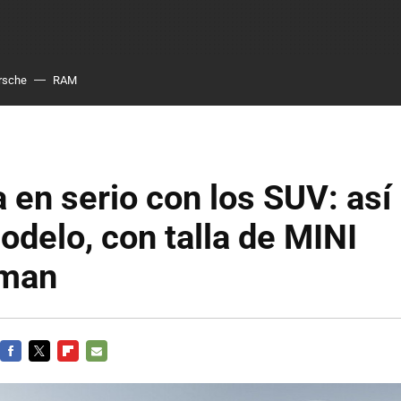
rsche
RAM
 en serio con los SUV: así 
delo, con talla de MINI
yman
FACEBOOK
TWITTER
FLIPBOARD
E-
MAIL