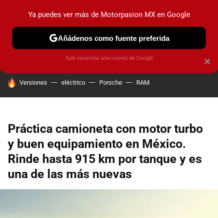
Ya puedes ver más de Motorpasion MX en Google
PRUEBAS
INDUSTRIA
HOY NO CIRCULA
LANZAMIEN
Añádenos como fuente preferida
Solo necesitas una cuenta de Google
×
HOY SE HABLA DE
Versiones
eléctrico
Porsche
RAM
Práctica camioneta con motor turbo
y buen equipamiento en México.
Rinde hasta 915 km por tanque y es
una de las más nuevas