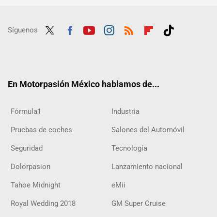
Síguenos
Twit
Fac
Yout
Inst
RSS
Flip
Tikt
ter
ebo
ube
agra
boar
ok
ok
m
d
En Motorpasión México hablamos de...
Fórmula1
Industria
Pruebas de coches
Salones del Automóvil
Seguridad
Tecnología
Dolorpasion
Lanzamiento nacional
Tahoe Midnight
eMii
Royal Wedding 2018
GM Super Cruise