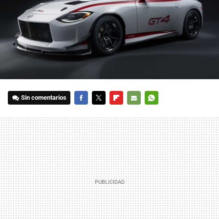
Sin comentarios
FACEBOOK
TWITTER
FLIPBOARD
E-
WHATSAPP
MAIL