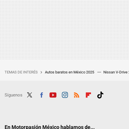
TEMAS DE INTERÉS
Autos baratos en México 2025
Nissan V-Drive
Síguenos
Twit
Fac
Yout
Inst
RSS
Flip
Tikt
ter
ebo
ube
agra
boar
ok
ok
m
d
En Motorpasión México hablamos de...