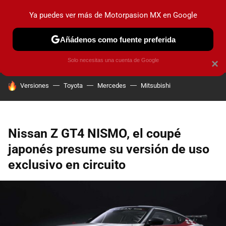
Ya puedes ver más de Motorpasion MX en Google
PRUEBAS
INDUSTRIA
HOY NO CIRCULA
LANZAMIEN
Añádenos como fuente preferida
Solo necesitas una cuenta de Google
×
HOY SE HABLA DE
Versiones
Toyota
Mercedes
Mitsubishi
Nissan Z GT4 NISMO, el coupé
japonés presume su versión de uso
exclusivo en circuito