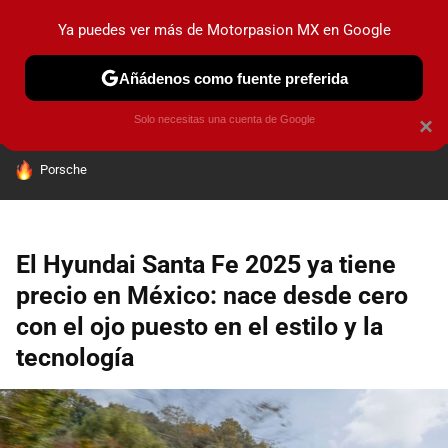
Ya puedes ver más de Motorpasion MX en Google
PRUEBAS
INDUSTRIA
HOY NO CIRCULA
LANZAMIEN
Añádenos como fuente preferida
Solo necesitas una cuenta de Google
×
HOY SE HABLA DE
Porsche
El Hyundai Santa Fe 2025 ya tiene
precio en México: nace desde cero
con el ojo puesto en el estilo y la
tecnología