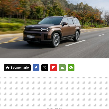
1 comentario
FACEBOOK
TWITTER
FLIPBOARD
E-
WHATSAPP
MAIL