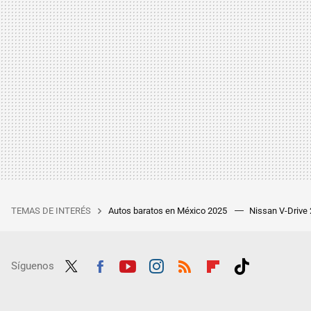
TEMAS DE INTERÉS
Autos baratos en México 2025
Nissan V-Drive
Síguenos
Twit
Fac
Yout
Inst
RSS
Flip
Tikt
ter
ebo
ube
agra
boar
ok