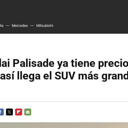
ta
Mercedes
Mitsubishi
ai Palisade ya tiene preci
así llega el SUV más gran
ACEBOOK
TWITTER
FLIPBOARD
E-
MAIL