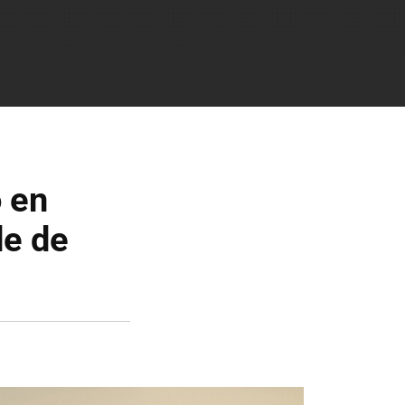
o en
de de