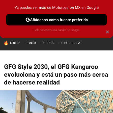
Ya puedes ver más de Motorpasion MX en Google
PRUEBAS
INDUSTRIA
HOY NO CIRCULA
LANZAMIEN
Añádenos como fuente preferida
Solo necesitas una cuenta de Google
×
HOY SE HABLA DE
Nissan
Lexus
CUPRA
Ford
SEAT
GFG Style 2030, el GFG Kangaroo
evoluciona y está un paso más cerca
de hacerse realidad