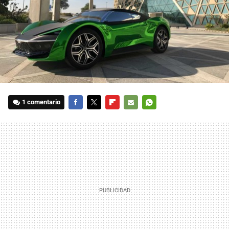
1 comentario
FACEBOOK
TWITTER
FLIPBOARD
E-
WHATSAPP
MAIL