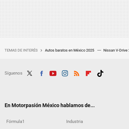
TEMAS DE INTERÉS
Autos baratos en México 2025
Nissan V-Drive
Síguenos
Twit
Fac
Yout
Inst
RSS
Flip
Tikt
ter
ebo
ube
agra
boar
ok
ok
m
d
En Motorpasión México hablamos de...
Fórmula1
Industria