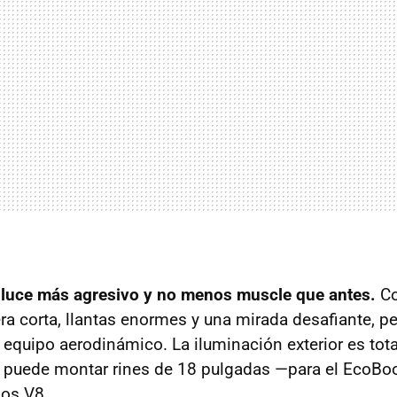
 luce más agresivo y no menos muscle que antes.
Co
era corta, llantas enormes y una mirada desafiante, p
 y equipo aerodinámico. La iluminación exterior es to
, puede montar rines de 18 pulgadas —para el EcoBo
los V8.