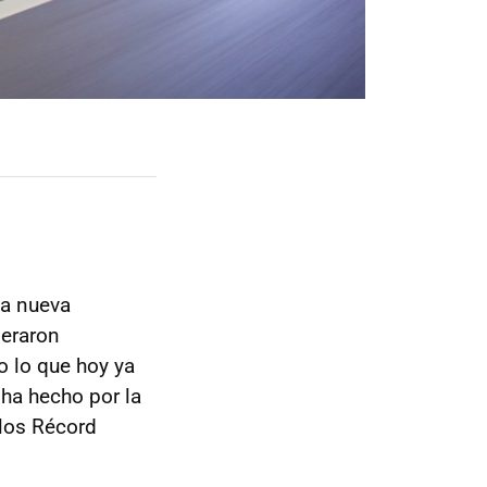
na nueva
deraron
o lo que hoy ya
o ha hecho por la
 los Récord