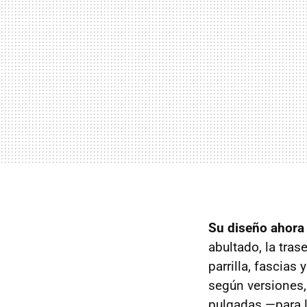
Su diseño ahora
abultado, la tras
parrilla, fascias
según versiones
pulgadas —para 