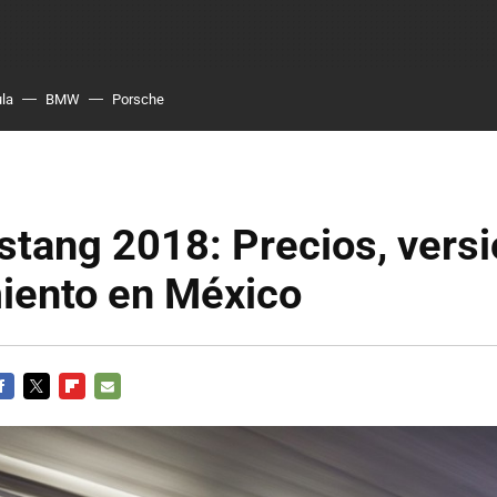
ula
BMW
Porsche
tang 2018: Precios, versi
iento en México
ACEBOOK
TWITTER
FLIPBOARD
E-
MAIL