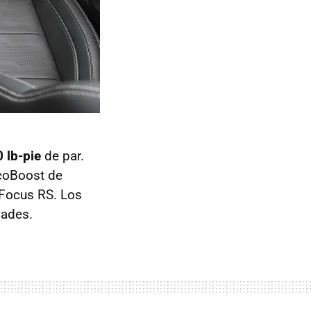
 lb-pie
de par.
EcoBoost de
 Focus RS. Los
dades.