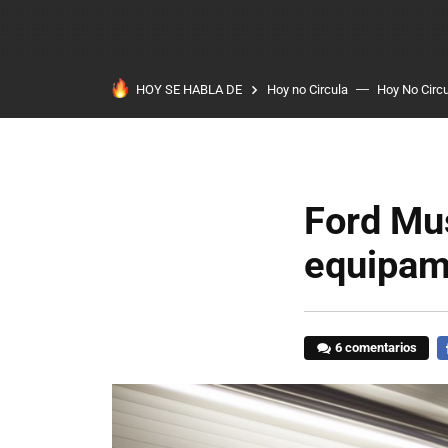
HOY SE HABLA DE
Hoy no Circula
Hoy No Circ
Ford Mus
equipam
6 comentarios
F