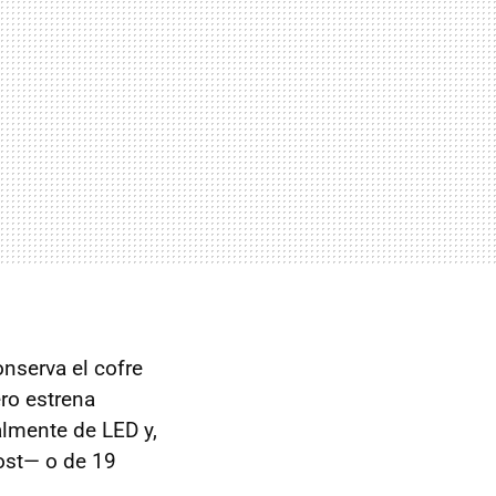
nserva el cofre
ero estrena
talmente de LED y,
ost— o de 19