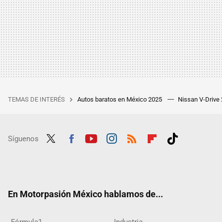
TEMAS DE INTERÉS
Autos baratos en México 2025
Nissan V-Drive
Síguenos
Twit
Fac
Yout
Inst
RSS
Flip
Tikt
ter
ebo
ube
agra
boar
ok
ok
m
d
En Motorpasión México hablamos de...
Fórmula1
Industria