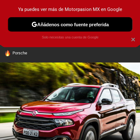
Ya puedes ver más de Motorpasion MX en Google
PRUEBAS
INDUSTRIA
HOY NO CIRCULA
LANZAMIEN
Añádenos como fuente preferida
Solo necesitas una cuenta de Google
×
HOY SE HABLA DE
Porsche