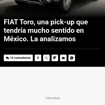
FIAT Toro, una pick-up que
tendría mucho sentido en
México. La analizamos
19 comentarios
FACEBOOK
TWITTER
FLIPBOARD
E-
WHATSAPP
MAIL