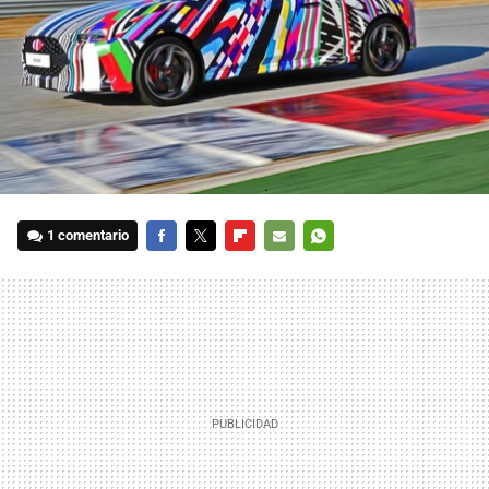
1 comentario
FACEBOOK
TWITTER
FLIPBOARD
E-
WHATSAPP
MAIL