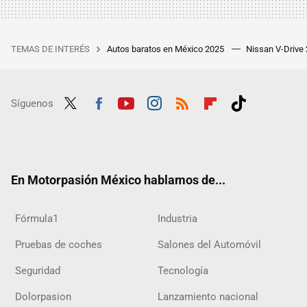
TEMAS DE INTERÉS
Autos baratos en México 2025
Nissan V-Drive
Síguenos
Twit
Fac
Yout
Inst
RSS
Flip
Tikt
ter
ebo
ube
agra
boar
ok
ok
m
d
En Motorpasión México hablamos de...
Fórmula1
Industria
Pruebas de coches
Salones del Automóvil
Seguridad
Tecnología
Dolorpasion
Lanzamiento nacional