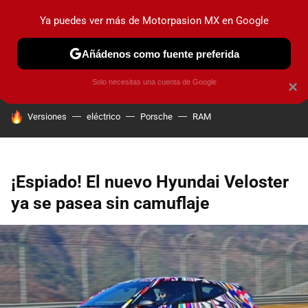
Ya puedes ver más de Motorpasion MX en Google
PRUEBAS
INDUSTRIA
HOY NO CIRCULA
LANZAMIEN
Añádenos como fuente preferida
Solo necesitas una cuenta de Google
×
HOY SE HABLA DE
Versiones
eléctrico
Porsche
RAM
¡Espiado! El nuevo Hyundai Veloster
ya se pasea sin camuflaje