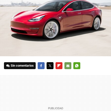
Sin comentarios
FACEBOOK
TWITTER
FLIPBOARD
E-
WHATSAPP
MAIL