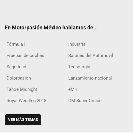
Twit
Fac
Yout
Inst
RSS
Flip
Tikt
ter
ebo
ube
agra
boar
ok
ok
m
d
En Motorpasión México hablamos de...
Fórmula1
Industria
Pruebas de coches
Salones del Automóvil
Seguridad
Tecnología
Dolorpasion
Lanzamiento nacional
Tahoe Midnight
eMii
Royal Wedding 2018
GM Super Cruise
VER MÁS TEMAS