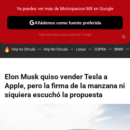
Ya puedes ver más de Motorpasion MX en Google
PRUEBAS
INDUSTRIA
HOY NO CIRCULA
LANZAMIEN
Añádenos como fuente preferida
Solo necesitas una cuenta de Google
×
HOY SE HABLA DE
Hoy no Circula
Hoy No Circula
Lexus
CUPRA
BMW
Elon Musk quiso vender Tesla a
Apple, pero la firma de la manzana ni
siquiera escuchó la propuesta