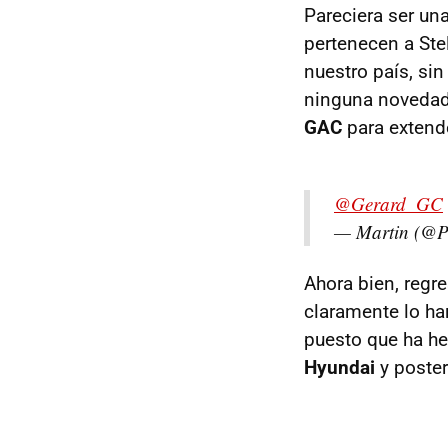
Pareciera ser una
pertenecen a Stel
nuestro país, si
ninguna novedad,
GAC
para extende
@Gerard_GC
— Martin (@P
Ahora bien, regr
claramente lo ha
puesto que ha h
Hyundai
y poste