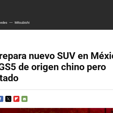
cedes
Mitsubishi
repara nuevo SUV en Méxi
GS5 de origen chino pero
etado
ACEBOOK
TWITTER
FLIPBOARD
E-
MAIL