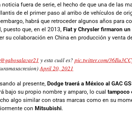
 noticia fuera de serie, el hecho de que una de las m
lantis de el primer paso al arribo de vehículos de or
n embargo, habrá que retroceder algunos años para c
 puesto que, en el 2013,
Fiat y Chrysler firmaron u
r su colaboración en China en producción y venta de
@gabosalazar21
y esta cuál es?
pic.twitter.com/36Ilu3CC
uramasacrexion)
April 20, 2021
esando al presente,
Dodge traerá a México al GAC GS
rá bajo su propio nombre y amparo, lo cual
tampoco 
echo algo similar con otras marcas como en su mom
riormente con
Mitsubishi
.