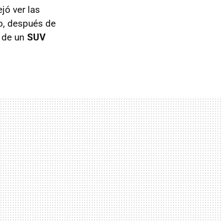
jó ver las
o, después de
a de un
SUV