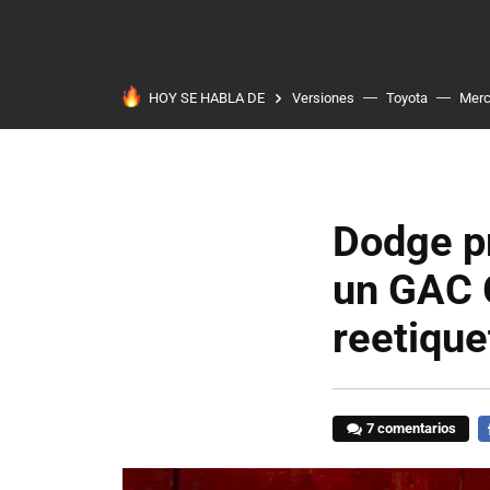
HOY SE HABLA DE
Versiones
Toyota
Mer
Dodge p
un GAC 
reetiqu
7 comentarios
F