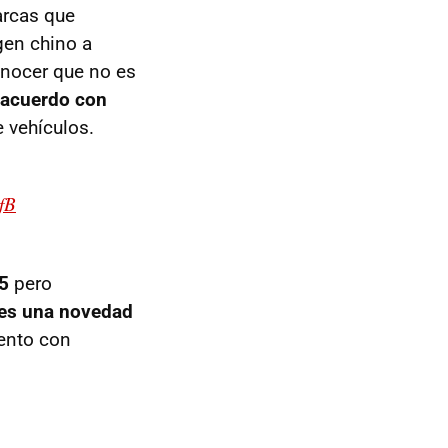
arcas que
igen chino a
onocer que no es
n acuerdo con
 vehículos.
fB
5
pero
es una novedad
ento con