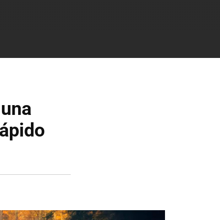
 una
rápido