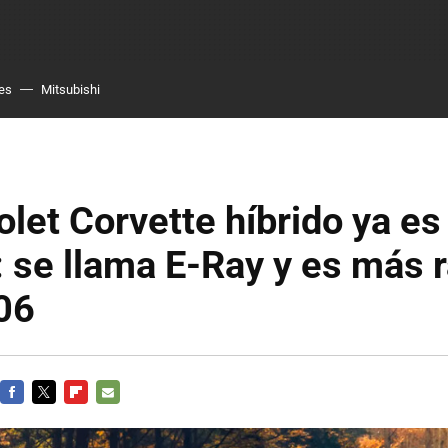
es
Mitsubishi
olet Corvette híbrido ya es
: se llama E-Ray y es más 
06
FACEBOOK
TWITTER
FLIPBOARD
E-
MAIL