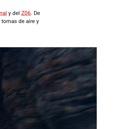
nal
y del
Z06
. De
 tomas de aire y