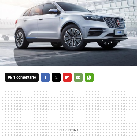
1 comentario
FACEBOOK
TWITTER
FLIPBOARD
E-
WHATSAPP
MAIL