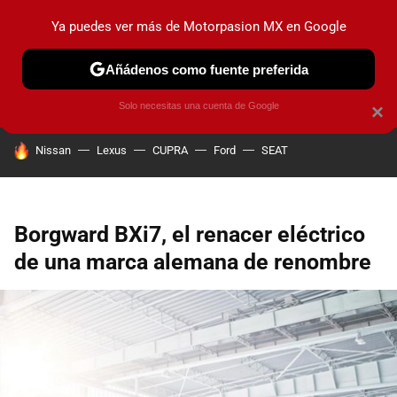
Ya puedes ver más de Motorpasion MX en Google
PRUEBAS
INDUSTRIA
HOY NO CIRCULA
LANZAMIEN
Añádenos como fuente preferida
Solo necesitas una cuenta de Google
×
HOY SE HABLA DE
Nissan
Lexus
CUPRA
Ford
SEAT
Borgward BXi7, el renacer eléctrico
de una marca alemana de renombre