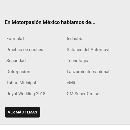
ter
ebo
ube
agra
boar
ok
ok
m
d
En Motorpasión México hablamos de...
Fórmula1
Industria
Pruebas de coches
Salones del Automóvil
Seguridad
Tecnología
Dolorpasion
Lanzamiento nacional
Tahoe Midnight
eMii
Royal Wedding 2018
GM Super Cruise
VER MÁS TEMAS