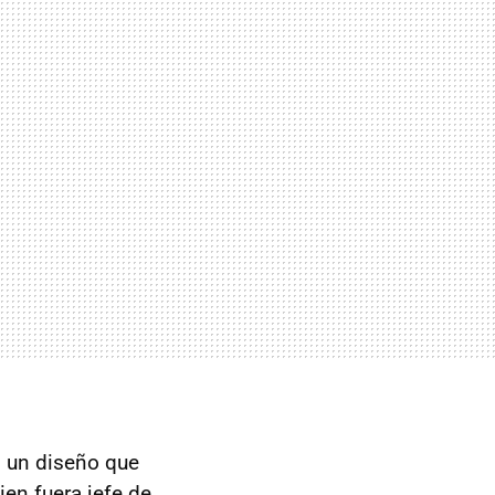
 un diseño que
uien fuera jefe de