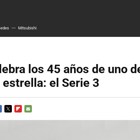
cedes
Mitsubishi
ebra los 45 años de uno d
estrella: el Serie 3
CEBOOK
TWITTER
FLIPBOARD
E-
MAIL