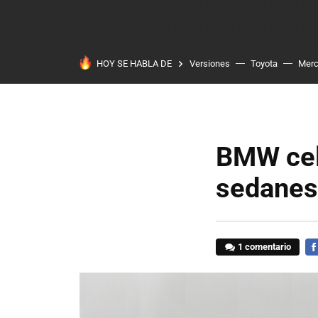
HOY SE HABLA DE
Versiones
Toyota
Mer
BMW cel
sedanes 
1 comentario
FA