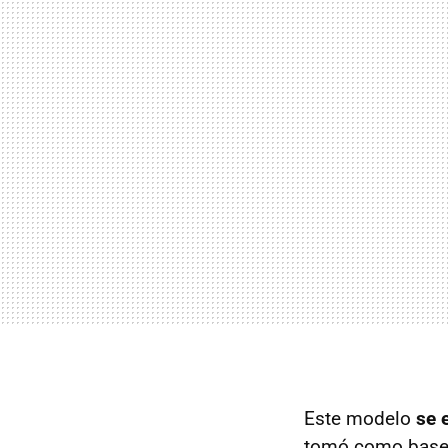
Este modelo
se 
tomó como base e