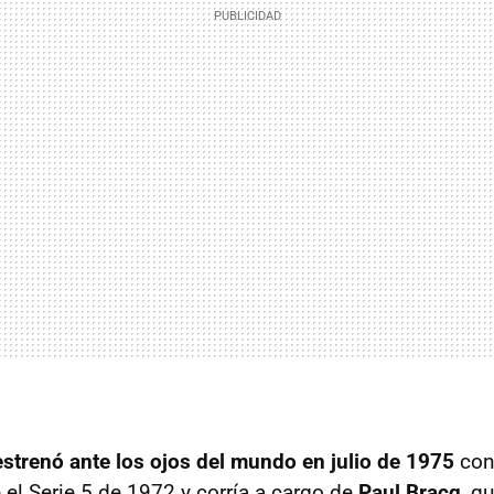
estrenó ante los ojos del mundo en julio de 1975
con
l Serie 5 de 1972 y corría a cargo de
Paul Bracq
, q