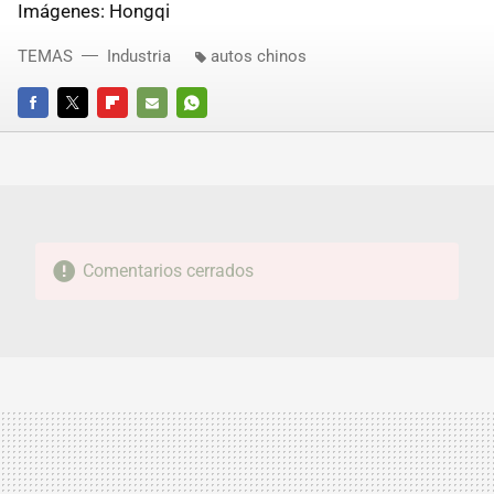
Imágenes: Hongqi
TEMAS
Industria
autos chinos
FACEBOOK
TWITTER
FLIPBOARD
E-
WHATSAPP
MAIL
Comentarios cerrados