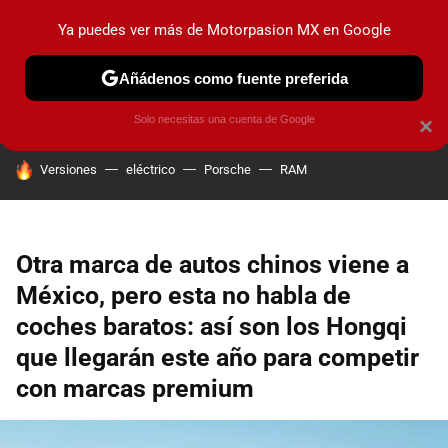
Ya puedes ver más de Motorpasion MX en Google
PRUEBAS
INDUSTRIA
HOY NO CIRCULA
LANZAMIEN
Añádenos como fuente preferida
Solo necesitas una cuenta de Google
×
HOY SE HABLA DE
Versiones
eléctrico
Porsche
RAM
Otra marca de autos chinos viene a
México, pero esta no habla de
coches baratos: así son los Hongqi
que llegarán este año para competir
con marcas premium