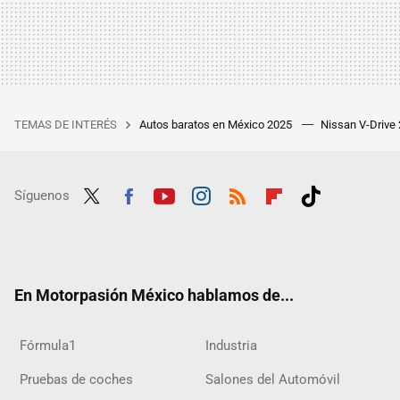
TEMAS DE INTERÉS
Autos baratos en México 2025
Nissan V-Drive
Síguenos
Twit
Fac
Yout
Inst
RSS
Flip
Tikt
ter
ebo
ube
agra
boar
ok
ok
m
d
En Motorpasión México hablamos de...
Fórmula1
Industria
Pruebas de coches
Salones del Automóvil