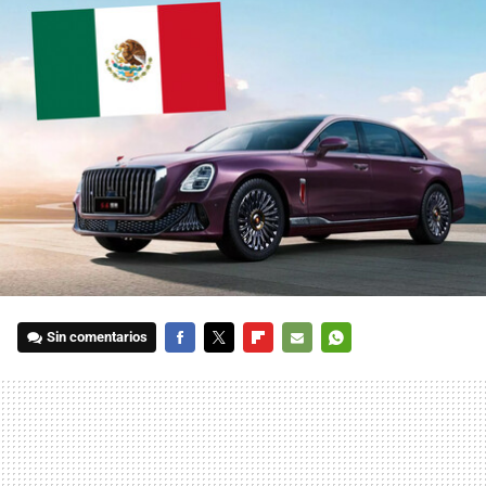
Sin comentarios
FACEBOOK
TWITTER
FLIPBOARD
E-
WHATSAPP
MAIL