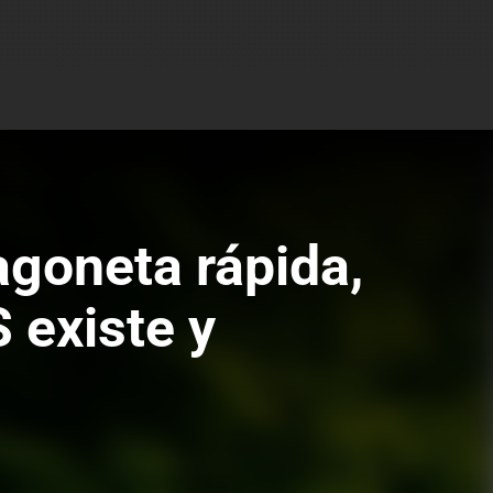
agoneta rápida,
 existe y