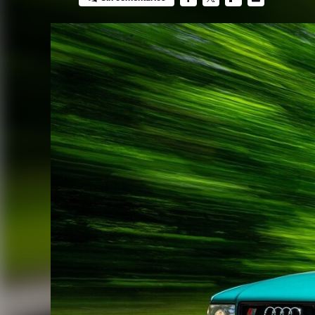
FACEBOOK
TWITTER
FLIPBOARD
E-
MAIL