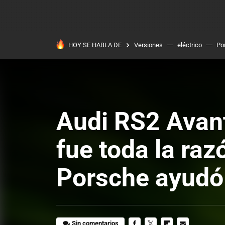
HOY SE HABLA DE
Versiones
eléctrico
Po
Audi RS2 Avant
fue toda la raz
Porsche ayudó 
Sin comentarios