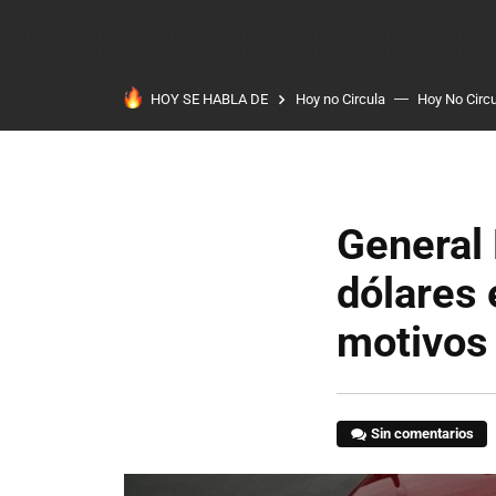
HOY SE HABLA DE
Hoy no Circula
Hoy No Circ
General 
dólares 
motivos
Sin comentarios