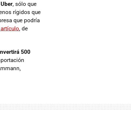
a Uber
, sólo que
enos rígidos que
presa que podría
artículo
, de
invertirá 500
sportación
 Ammann,