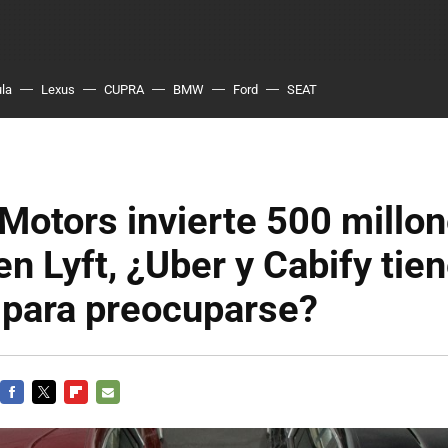
ula
Lexus
CUPRA
BMW
Ford
SEAT
Motors invierte 500 millo
en Lyft, ¿Uber y Cabify tie
 para preocuparse?
FACEBOOK
TWITTER
FLIPBOARD
E-
MAIL