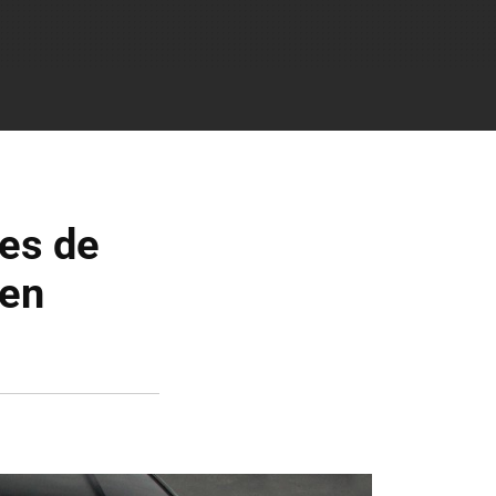
nes de
nen