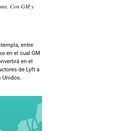
noma. Con GM y
ntempla, entre
po en el cual GM
nvertirá en el
ctores de Lyft a
s Unidos.