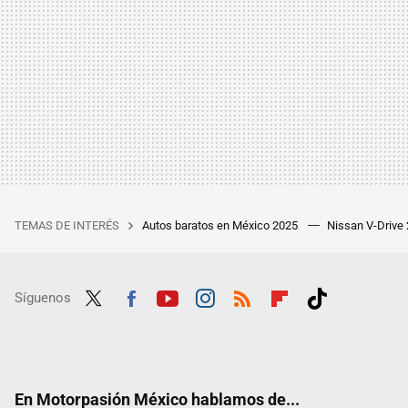
TEMAS DE INTERÉS
Autos baratos en México 2025
Nissan V-Drive
Síguenos
Twit
Fac
Yout
Inst
RSS
Flip
Tikt
ter
ebo
ube
agra
boar
ok
ok
m
d
En Motorpasión México hablamos de...