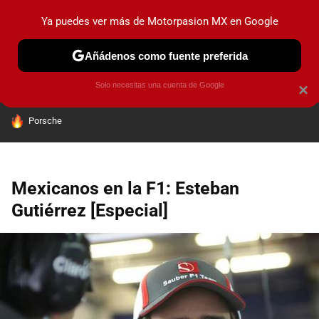
Ya puedes ver más de Motorpasion MX en Google
PRUEBAS
INDUSTRIA
HOY NO CIRCULA
LANZAMIEN
Añádenos como fuente preferida
Solo necesitas una cuenta de Google
×
HOY SE HABLA DE
Porsche
Mexicanos en la F1: Esteban
Gutiérrez [Especial]