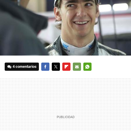
4 comentarios
FACEBOOK
TWITTER
FLIPBOARD
E-
WHATSAPP
MAIL