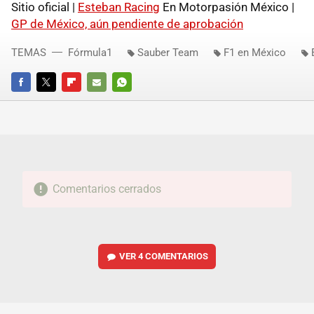
Sitio oficial |
Esteban Racing
En Motorpasión México |
GP de México, aún pendiente de aprobación
TEMAS
Fórmula1
Sauber Team
F1 en México
FACEBOOK
TWITTER
FLIPBOARD
E-
WHATSAPP
MAIL
Comentarios cerrados
VER
4 COMENTARIOS