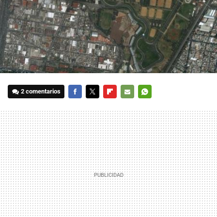
2 comentarios
FACEBOOK
TWITTER
FLIPBOARD
E-
WHATSAPP
MAIL