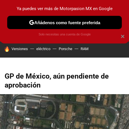
Ya puedes ver más de Motorpasion MX en Google
PRUEBAS
INDUSTRIA
HOY NO CIRCULA
LANZAMIEN
Añádenos como fuente preferida
Solo necesitas una cuenta de Google
×
HOY SE HABLA DE
Versiones
eléctrico
Porsche
RAM
GP de México, aún pendiente de
aprobación