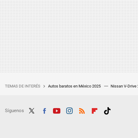
TEMAS DE INTERÉS
Autos baratos en México 2025
Nissan V-Drive
Síguenos
Twit
Fac
Yout
Inst
RSS
Flip
Tikt
ter
ebo
ube
agra
boar
ok