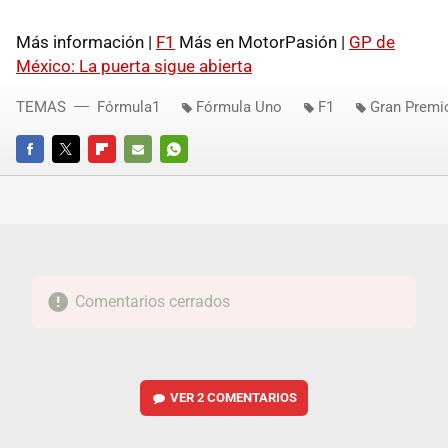
Más información |
F1
Más en MotorPasión |
GP de
México: La puerta sigue abierta
TEMAS
Fórmula1
Fórmula Uno
F1
Gran Premi
FACEBOOK
TWITTER
FLIPBOARD
E-
WHATSAPP
MAIL
Comentarios cerrados
VER
2 COMENTARIOS