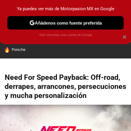
Ya puedes ver más de Motorpasion MX en Google
PRUEBAS
INDUSTRIA
HOY NO CIRCULA
LANZAMIEN
Añádenos como fuente preferida
Solo necesitas una cuenta de Google
×
HOY SE HABLA DE
Porsche
Need For Speed Payback: Off-road,
derrapes, arrancones, persecuciones
y mucha personalización