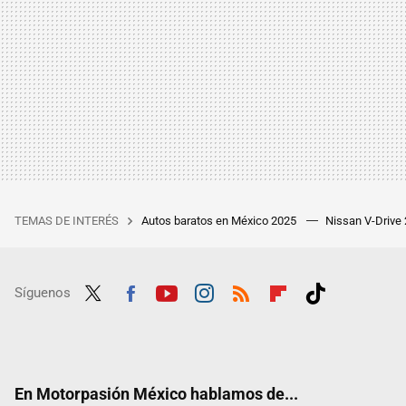
TEMAS DE INTERÉS
Autos baratos en México 2025
Nissan V-Drive
Síguenos
Twit
Fac
Yout
Inst
RSS
Flip
Tikt
ter
ebo
ube
agra
boar
ok
ok
m
d
En Motorpasión México hablamos de...