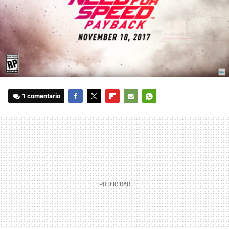
1 comentario
FACEBOOK
TWITTER
FLIPBOARD
E-
WHATSAPP
MAIL