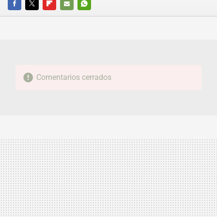
FACEBOOK
TWITTER
FLIPBOARD
E-
WHATSAPP
MAIL
Comentarios cerrados