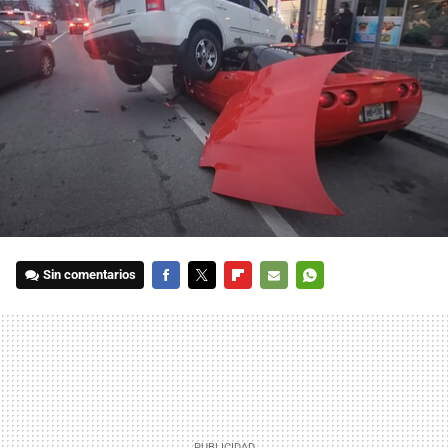
Sin comentarios
FACEBOOK
TWITTER
FLIPBOARD
E-
WHATSAPP
MAIL