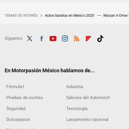
TEMAS DE INTERÉS
Autos baratos en México 2025
Nissan V-Drive
Síguenos
Twit
Fac
Yout
Inst
RSS
Flip
Tikt
ter
ebo
ube
agra
boar
ok
ok
m
d
En Motorpasión México hablamos de...
Fórmula1
Industria
Pruebas de coches
Salones del Automóvil
Seguridad
Tecnología
Dolorpasion
Lanzamiento nacional