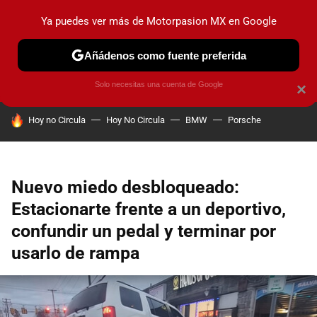
Ya puedes ver más de Motorpasion MX en Google
PRUEBAS
INDUSTRIA
HOY NO CIRCULA
LANZAMIEN
Añádenos como fuente preferida
Solo necesitas una cuenta de Google
×
HOY SE HABLA DE
Hoy no Circula
Hoy No Circula
BMW
Porsche
Nuevo miedo desbloqueado:
Estacionarte frente a un deportivo,
confundir un pedal y terminar por
usarlo de rampa